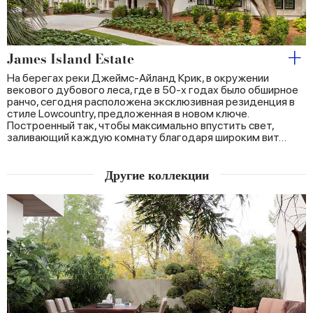
our social media, advertising and analytics partners who
may combine it with other information that you’ve
provided to them or that they’ve collected from your use
James Island Estate
of their services.
На берегах реки Джеймс-Айланд Крик, в окружении
векового дубового леса, где в 50-х годах было обширное
ранчо, сегодня расположена эксклюзивная резиденция в
стиле Lowcountry, предложенная в новом ключе.
Построенный так, чтобы максимально впустить свет,
заливающий каждую комнату благодаря широким вит…
Другие коллекции