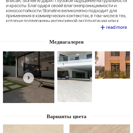
вписан, Stoneline дарит глубокое ощущение натуральности
и красоты. Благодаря своей влагонепроницаемости и
износостойкости Stoneline великолепно подходит для
применения в коммерческих контекстах, в том числе в тех,
которые подвержены интенсивной эксплуатации или к
+
которым предъявляются повышенные требования в плане
read more
чистоты и гигиены.
Медиагалерея
Варианты цвета