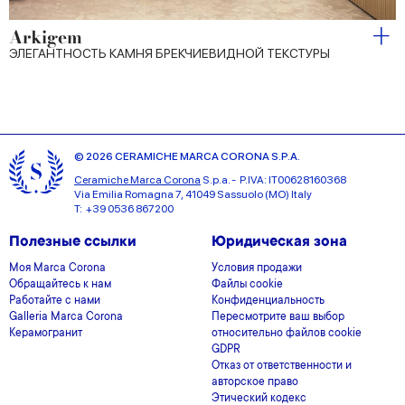
Arkigem
ЭЛЕГАНТНОСТЬ КАМНЯ БРЕКЧИЕВИДНОЙ ТЕКСТУРЫ
© 2026 CERAMICHE MARCA CORONA S.P.A.
Ceramiche Marca Corona
S.p.a. - P.IVA: IT00628160368
Via Emilia Romagna 7, 41049 Sassuolo (MO) Italy
T: +39 0536 867200
Полезные ссылки
Юридическая зона
Моя Marca Corona
Условия продажи
Обращайтесь к нам
Файлы cookie
Работайте с нами
Конфиденциальность
Galleria Marca Corona
Пересмотрите ваш выбор
Керамогранит
относительно файлов cookie
GDPR
Отказ от ответственности и
авторское право
Этический кодекс