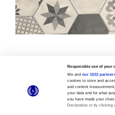
Responsible use of your 
We and
our 1022 partner
© 2026 CERAMICHE MARCA CORONA S.P.A.
cookies to store and acces
Ceramiche Marca Corona
S.p.a. - P.IVA: IT00628160368
and content measurement,
Via Emilia Romagna 7, 41049 Sassuolo (MO) Italy
your data and for what pur
T: +39 0536 867200
you have made your choice
Declaration or by clicking 