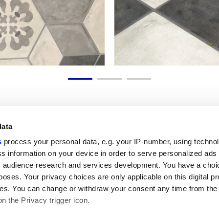
data
s
process your personal data, e.g. your IP-number, using techno
Полезные ссылки
Юридическая зона
s information on your device in order to serve personalized ads
 audience research and services development. You have a choi
Моя Marca Corona
Условия продажи
Обращайтесь к нам
Файлы cookie
poses. Your privacy choices are only applicable on this digital p
Работайте с нами
Конфиденциальность
s. You can change or withdraw your consent any time from the
Galleria Marca Corona
Пересмотрите ваш выбор
on the Privacy trigger icon.
Керамогранит
относительно файлов cookie
GDPR
Отказ от ответственности и авто