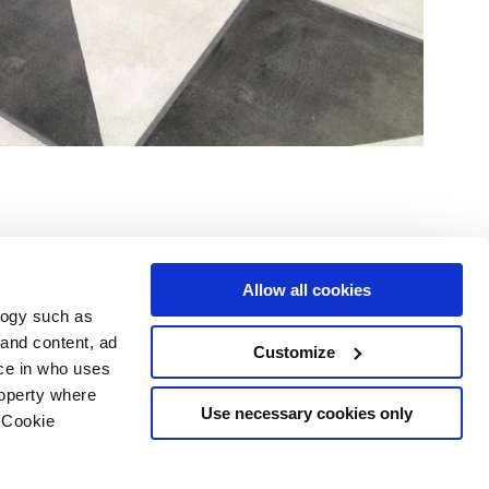
Allow all cookies
logy such as
Услуги
Следуйте за нами в
 and content, ad
Customize
ce in who uses
Зона загрузки
Территория профессионалов
roperty where
Use necessary cookies only
 Cookie
рское