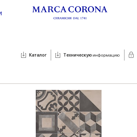
И
Kаталог
Tехническую
информацию