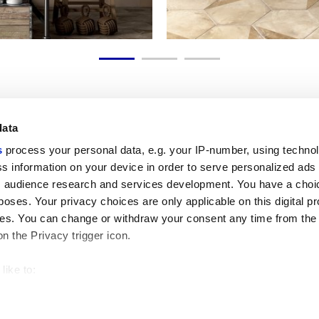
data
s
process your personal data, e.g. your IP-number, using techno
Полезные ссылки
Юридическая зона
s information on your device in order to serve personalized ads
 audience research and services development. You have a choi
Моя Marca Corona
Условия продажи
Обращайтесь к нам
Файлы cookie
poses. Your privacy choices are only applicable on this digital p
Работайте с нами
Конфиденциальность
s. You can change or withdraw your consent any time from the
Galleria Marca Corona
Пересмотрите ваш выбор
on the Privacy trigger icon.
Керамогранит
относительно файлов cookie
GDPR
Отказ от ответственности и авто
like to:
право
 about your geographical location which can be accurate to withi
Этический кодекс
 by actively scanning it for specific characteristics (fingerprintin
our personal data is processed and set your preferences in the