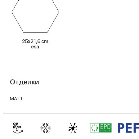
25x21,6 cm
esa
Отделки
MATT