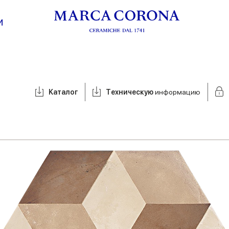
И
Kаталог
Tехническую
информацию