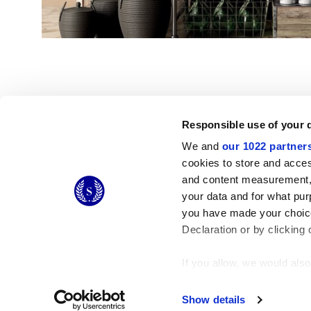
Responsible use of your 
We and
our 1022 partner
© 2026 CERAMICHE MARCA CORONA S.P.A.
cookies to store and acces
Ceramiche Marca Corona
S.p.a. - P.IVA: IT00628160368
and content measurement,
Via Emilia Romagna 7, 41049 Sassuolo (MO) Italy
your data and for what pur
T: +39 0536 867200
you have made your choice
Declaration or by clicking 
If you allow, we would also 
Collect information
Identify your device
Show details
Find out more about how y