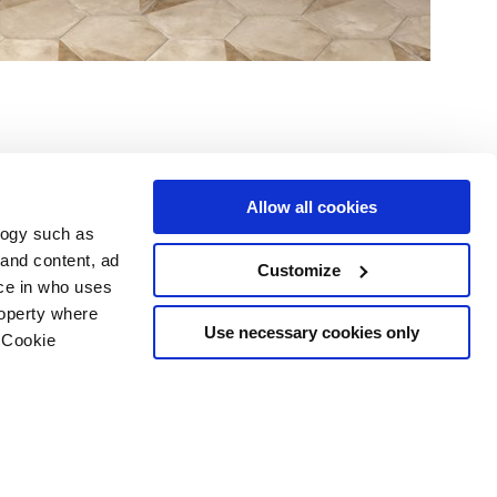
Allow all cookies
logy such as
Услуги
Следуйте за нами в
 and content, ad
Customize
ce in who uses
Зона загрузки
Территория профессионалов
roperty where
Use necessary cookies only
 Cookie
рское
n several meters
g)
details section
.