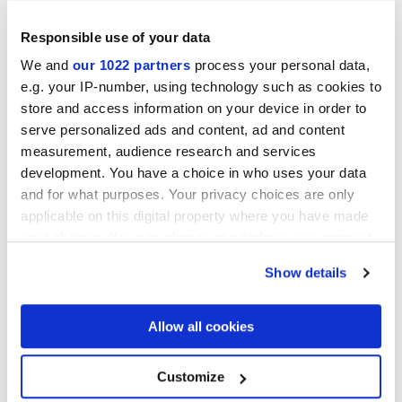
ELISIR TOUCH MALTO
ELISIR TOUCH MIELE
Responsible use of your data
We and
our 1022 partners
process your personal data,
e.g. your IP-number, using technology such as cookies to
store and access information on your device in order to
serve personalized ads and content, ad and content
measurement, audience research and services
development. You have a choice in who uses your data
and for what purposes. Your privacy choices are only
applicable on this digital property where you have made
your choices. You can change or withdraw your consent
ELISIR TOUCH WHISKY
ELISIR TOUCH EBANITE
any time from the Cookie Declaration or by clicking on
Show details
the Privacy trigger icon.
Проекты
If you allow, we would also like to:
Allow all cookies
Collect information about your geographical
location which can be accurate to within several
meters
Customize
Identify your device by actively scanning it for