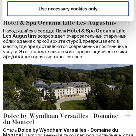
specific characteristics (fingerprinting)
Find out more about how your personal data is processed
Use necessary cookies only
and set your preferences in the
details section
.
Hôtel & Spa Oceania Lille Les Augustins
We use cookies to personalise content and ads, to
Находящийся в сердце Лиля
Hôtel & Spa Oceania Lille
Les Augustins
возрождает очаровательный старинный
provide social media features and to analyse our traffic.
облик здания с яркой архитектурой, превращая его в
We also share information about your use of our site with
место, где предоставляются современные гостиничные
услуги. Этот проект является интерпретацией эстетики
our social media, advertising and analytics partners who
ар-деко
, которая выражается напо…
may combine it with other information that you’ve
provided to them or that they’ve collected from your use
of their services.
Dolce by Wyndham Versailles - Domaine
du Montcel
Отель
Dolce by Wyndham Versailles - Domaine du
Montcel
, расположенный в тихой парижской глубинке, стал