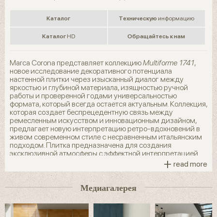
Kаталог
Tехническую
информацию
Kаталог
HD
Обращайтесь к нам
Marca Corona представляет коллекцию
Multiforme 1741
,
новое исследование декоративного потенциала
настенной плитки через изысканный диалог между
яркостью и глубиной материала, изящностью ручной
работы и проверенной годами универсальностью
формата, который всегда остается актуальным. Коллекция,
которая создает беспрецедентную связь между
ремесленным искусством и инновационным дизайном,
предлагает новую интерпретацию ретро-вдохновений в
живом современном стиле с несравненным итальянским
подходом. Плитка предназначена для создания
эксклюзивной атмосферы с эффектной интерпретацией
+
стилей.
read more
Восемь уютных цветов сверкают благодаря
Медиагалерея
суперглянцевому материалу, который придает
поверхности реалистичную текстуру и яркий блеск.
Дизайн стал еще более насыщенным и глубоким за счет
вогнутой структуры с обработанными углами, которая