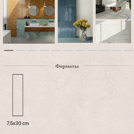
имитирует уникальный эффект несовершенства ручной
работы, усиливая ощущение динамичности и сияния
общей картины. Результатом является сочетание
визуальных и тактильных качеств, которые подчеркивают
натуральность дизайна в формате кирпича 7,5x30,
который подходит для самых разнообразных комбинаций
укладки и благодаря повторяемости идеально усиливает
отражения света. Декоративная душа коллекции
подчеркивается растительным орнаментом, листья с
атласной отделкой которого отпечатаны на блестящих
поверхностях, на которых они создают изысканный
контраст между глянцевой и матовой отделкой.
Форматы
Коллекция
Multiforme 1741
, усиленная этим изысканным
декором, призвана привнести неповторимый характер и
изысканную стилистическую энергию во все типы
помещений, включая гостиные, спальни, кухни, ванные
комнаты и новые коммерческие пространства. Эта
коллекция также обеспечивает большую композиционную
свободу благодаря возможности создания различных
комбинаций. От одноименных цемента и полимерных
материалов Multiforme Marca Corona до текстурных
комбинаций, включающих дерево, терракоту и мрамор.
7,5x30 cm