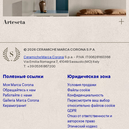
Arteseta
© 2026 CERAMICHE MARCA CORONA S.P.A.
Ceramiche Marca Corona
S.p.a. - P.IVA: IT00628160368
Via Emilia Romagna 7, 41049 Sassuolo (MO) Italy
T: +39 0536 867200
Полезные ссылки
Юридическая зона
Моя Marca Corona
Условия продажи
Обращайтесь к нам
Файлы cookie
Работайте с нами
Конфиденциальность
Galleria Marca Corona
Пересмотрите ваш выбор
Керамогранит
относительно файлов cookie
GDPR
Отказ от ответственности и
авторское право
Этический кодекс