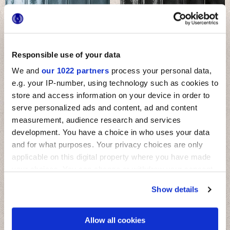
MULTIFORME AGATA
MULTIFORME OSSIDIANA
Responsible use of your data
We and
our 1022 partners
process your personal data,
e.g. your IP-number, using technology such as cookies to
store and access information on your device in order to
ДЕКОРЫ И МОЗАИКИ
serve personalized ads and content, ad and content
measurement, audience research and services
Другие декоры
development. You have a choice in who uses your data
and for what purposes. Your privacy choices are only
applicable on this digital property where you have made
your choices. You can change or withdraw your consent
any time from the Cookie Declaration or by clicking on
Show details
the Privacy trigger icon.
If you allow, we would also like to:
Allow all cookies