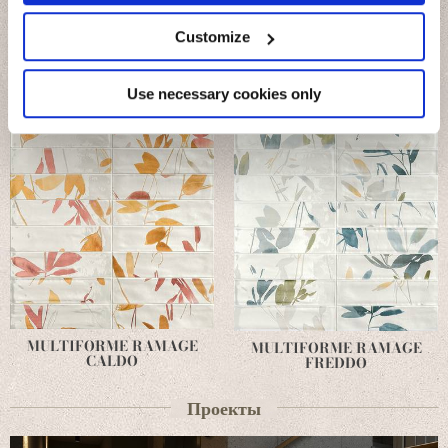
Collect information about your geographical
location which can be accurate to within several
meters
Customize
Identify your device by actively scanning it for
specific characteristics (fingerprinting)
Find out more about how your personal data is processed
Use necessary cookies only
and set your preferences in the
details section
.
We use cookies to personalise content and ads, to
provide social media features and to analyse our traffic.
We also share information about your use of our site with
our social media, advertising and analytics partners who
may combine it with other information that you’ve
provided to them or that they’ve collected from your use
of their services.
MULTIFORME RAMAGE
MULTIFORME RAMAGE
CALDO
FREDDO
Проекты