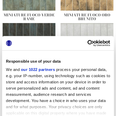
MINIATURE FUOCO VERDE
MINIATURE FUOCO ORO
RAME
BRUNITO
Responsible use of your data
We and
our 1022 partners
process your personal data,
e.g. your IP-number, using technology such as cookies to
MINIATURE FUOCO BLU
MINIATURE FUOCO
store and access information on your device in order to
IRON
BIANCO ARGENTEO
serve personalized ads and content, ad and content
measurement, audience research and services
development. You have a choice in who uses your data
and for what purposes. Your privacy choices are only
applicable on this digital property where you have made