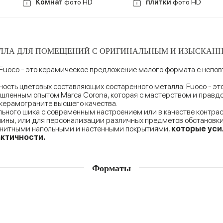
Комнат
фото HD
плитки
фото HD
ЛЛА ДЛЯ ПОМЕЩЕНИЙ С ОРИГИНАЛЬНЫМ И ИЗЫСКА
 Fuoco - это керамическое предложение малого формата с неп
ость цветовых составляющих состаренного металла: Fuoco - эт
ленным опытом Marca Corona, которая с мастерством и правдо
керамограните высшего качества.
ного шика с современным настроением или в качестве контраст
амины, или для персонализации различных предметов обстановк
нитными напольными и настенными покрытиями,
которые уси
актичности.
Форматы