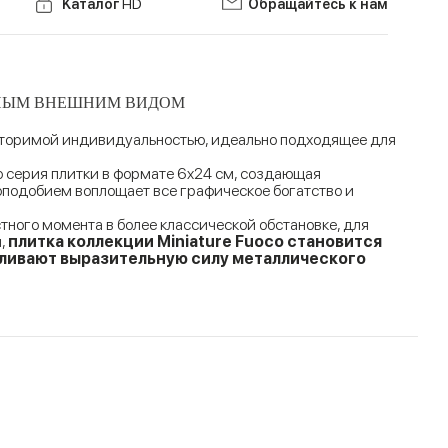
Kаталог
HD
Обращайтесь к нам
ННЫМ ВНЕШНИМ ВИДОМ
овторимой индивидуальностью, идеально подходящее для
о серия плитки в формате 6x24 см, создающая
подобием воплощает все графическое богатство и
ного момента в более классической обстановке, для
и,
плитка коллекции Miniature Fuoco становится
ливают выразительную силу металлического