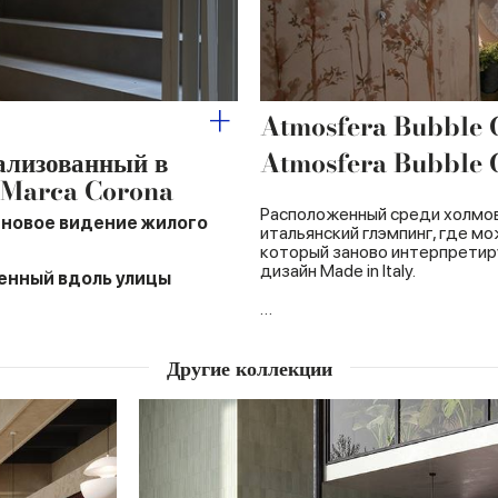
Atmosfera Bubble
ализованный в
Atmosfera Bubble
й Marca Corona
Расположенный среди холмов 
 новое видение жилого
итальянский глэмпинг, где м
который заново интерпретир
дизайн Made in Italy.
енный вдоль улицы
…
Другие коллекции