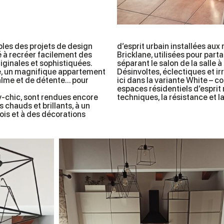
bles des projets de design
d’esprit urbain installées aux 
té à recréer facilement des
Bricklane, utilisées pour part
iginales et sophistiquées.
séparant le salon de la salle
se, un magnifique appartement
Désinvoltes, éclectiques et irr
lme et de détente... pour
ici dans la variante White – c
espaces résidentiels d’esprit
y-chic, sont rendues encore
techniques, la résistance et la
 chauds et brillants, à un
ois et à des décorations