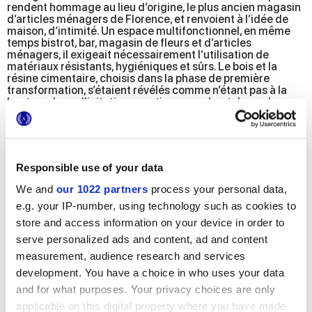
rendent hommage au lieu d’origine, le plus ancien magasin
d’articles ménagers de Florence, et renvoient à l’idée de
maison, d’intimité. Un espace multifonctionnel, en même
temps bistrot, bar, magasin de fleurs et d’articles
ménagers, il exigeait nécessairement l’utilisation de
matériaux résistants, hygiéniques et sûrs. Le bois et la
résine cimentaire, choisis dans la phase de première
transformation, s’étaient révélés comme n’étant pas à la
hauteur des sollicitations continues : au bout de quelques
mois, une seconde intervention était nécessaire pour
remplacer les sols de la salle de bain et de la cuisine déjà
détériorés et installer de nouvelles surfaces en grès
cérame, aux propriétés techniques et esthétiques
supérieures.
Responsible use of your data
Les architectes Baldini, de l’agence Q-Bic, s’en sont remis à
We and
our 1022 partners
process your personal data,
Marca Corona pour recréer le style d’inspiration classique
e.g. your IP-number, using technology such as cookies to
et ont choisi les petits formats au look délicatement
poudreux de la série Terra. Dans la cuisine, ouverte sur la
store and access information on your device in order to
salle de restaurant et pourtant incroyablement intime, se
serve personalized ads and content, ad and content
retrouvent le format hexagonal et le décor Cubo, qui
évoquent les formes et les motifs typiques des immeubles
measurement, audience research and services
florentins du dix-neuvième siècle. Dans la zone toilettes et
development. You have a choice in who uses your data
salle de bain a été posé le raffiné motif Astro en petit
and for what purposes. Your privacy choices are only
format carré. Combinées aux baies vitrées industrielles,
aux détails métal, aux sources d’éclairage recherchées et
applicable on this digital property where you have made