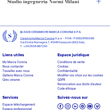
Studio ingegneria Noemi Milani
© 2026 CERAMICHE MARCA CORONA S.P.A.
Ceramiche Marca Corona
S.p.a. - P.IVA: IT00628160368
Via Emilia Romagna 7, 41049 Sassuolo (MO) Italy
T: +39 0536 867200
Liens utiles
Espace juridique
My Marca Corona
Conditions de vente
Nous contacter
Cookies
Travailler avec nous
Confidentialité
Galleria Marca Corona
Modifier vos choix sur les cookies
Grès cérame
GDPR
Renonciation aux droits d'auteur
Code éthique
Services
Suivez-nous sur
Espace téléchargement
Espace professionnel