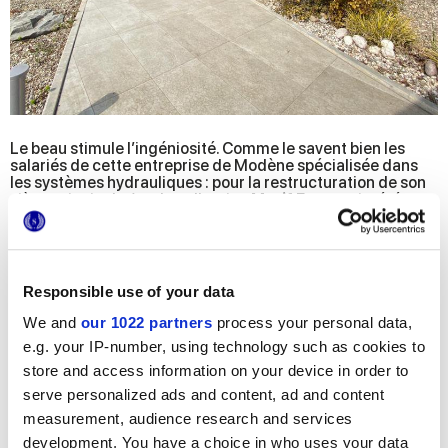
Le beau stimule l’ingéniosité. Comme le savent bien les
salariés de cette entreprise de Modène spécialisée dans
les systèmes hydrauliques : pour la restructuration de son
siège principal, c’est la collection
Motif Extra
qui a été
sélectionnée, des sols et revêtements en grès effet marbre
à l’esthétique précieuse.
Les surfaces lumineuses de Marca Corona se retrouvent
dans toute la structure, de la réception aux bureaux, des
Responsible use of your data
couloirs aux salles de réunions, où elles créent une
atmosphère formelle et élégante, en garantissant un
We and
our 1022 partners
process your personal data,
maximum de résistance, de facilité de nettoyage et de
e.g. your IP-number, using technology such as cookies to
désinfection, typiques du grès.
store and access information on your device in order to
Les extérieurs ont également fait l’objet d’une rénovation :
serve personalized ads and content, ad and content
tout le long du périmètre et du jardin ont été installés les
sols
StoneOne
, dans la version pratique forte épaisseur
measurement, audience research and services
pour extérieur. Grâce à l’épaisseur 20 mm et à la finition
development. You have a choice in who uses your data