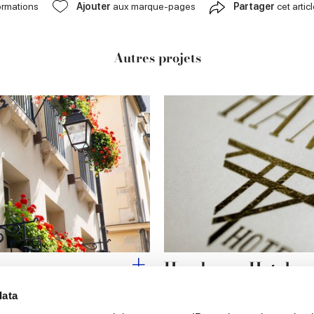
ormations
Ajouter
aux marque-pages
Partager
cet artic
Autres projets
Handsome Hotel
data