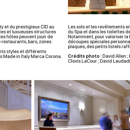
ty et du prestigieux CID au
Les sols et les revêtements e
tes et luxueuses structures
du Spa et dans les toilettes d
les hôtes peuvent jouir de
Notamment, pour valoriser la 
e restaurants, bars, zones
découpes spéciales personnali
plaques, des petits listels raf
ts styles et différents
Crédits photo
: David Allen ;
s Made in Italy Marca Corona.
Clovis LaCour ; David Laudadi