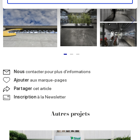
and set your preferences in the
details section
.
We use cookies to personalise content and ads, to
provide social media features and to analyse our traffic.
We also share information about your use of our site with
our social media, advertising and analytics partners who
may combine it with other information that you’ve
provided to them or that they’ve collected from your use
of their services.
Nous
contacter pour plus d'informations
Ajouter
aux marque-pages
Partager
cet article
Inscription
à la Newsletter
Autres projets