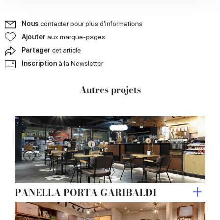
We also share information about your use of our site with
our social media, advertising and analytics partners who
Nous
contacter pour plus d'informations
may combine it with other information that you’ve
provided to them or that they’ve collected from your use
Ajouter
aux marque-pages
of their services.
Partager
cet article
Inscription
à la Newsletter
Autres projets
PANELLA PORTA GARIBALDI