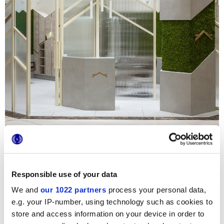
Créer un environnement revitalisant, moderne et
accueillant : voici l’objectif de Point Concept Studio
Responsible use of your data
concernant la conception du nouveau Salon de Coiffure du
centre commercial My City Centre Masdar d’Abu Dhabi.
We and
our 1022 partners
process your personal data,
Dans des espaces commerciaux ambitieux tels que celui-
ci, où les colorants, les produits chimiques, les
e.g. your IP-number, using technology such as cookies to
températures élevées et les lavages fréquents sont
store and access information on your device in order to
inévitables, il est indispensable de choisir des matériaux