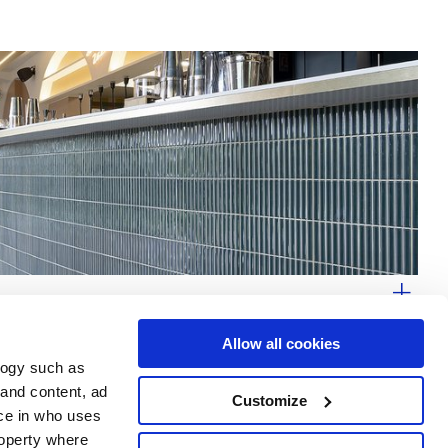
Allow all cookies
logy such as
 and content, ad
Customize
ce in who uses
e
Services
Suivez-nous sur
roperty where