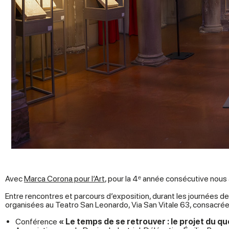
Avec
Marca Corona pour l’Art
, pour la 4ᵉ année consécutive nous 
Entre rencontres et parcours d’exposition, durant les journées de 
organisées au Teatro San Leonardo, Via San Vitale 63, consacrées
Conférence
« Le temps de se retrouver : le projet du qu