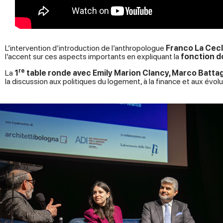
L’intervention d’introduction de l’anthropologue
Franco La Cec
l’accent sur ces aspects importants en expliquant la
fonction d
re
La
1
table ronde avec Emily Marion Clancy, Marco Battag
la discussion aux politiques du logement, à la finance et aux év