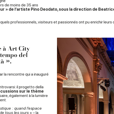
agne
ners de moins de 35 ans
r » de l’artiste Pino Deodato, sous la direction de Beatric
squels professionnels, visiteurs et passionnés ont pu enrichir leur
 à Art City
 tempo del
tà ».
 la rencontre qui a inauguré
itrovarsi: il progetto della
scussions sur le thème
saire, également à la lumière
ent.
tique : quand l’espace
e tous les jours
» – la