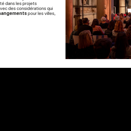
ité dans les projets
 avec des considérations qui
 changements
pour les villes,