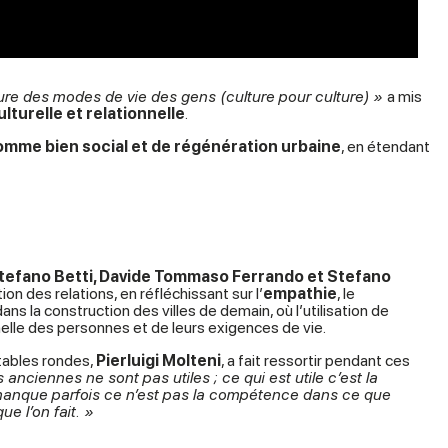
ure des modes de vie des gens (culture pour culture) »
a mis
turelle et relationnelle
.
mme bien social et de régénération urbaine
, en étendant
tefano Betti, Davide Tommaso Ferrando et Stefano
ion des relations, en réfléchissant sur l’
empathie
, le
ans la construction des villes de demain, où l’utilisation de
helle des personnes et de leurs exigences de vie.
tables rondes,
Pierluigi Molteni
, a fait ressortir pendant ces
 anciennes ne sont pas utiles ; ce qui est utile c’est la
i manque parfois ce n’est pas la compétence dans ce que
ue l’on fait. »