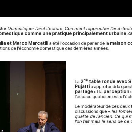
la «
Domestiquer l’architecture. Comment rapprocher l’architect
omestique comme une pratique principalement urbaine, cul
lia et Marco Marcatili
a été l’occasion de parler de la
maison co
olutions de l’économie domestique ces dernières années.
de
La
2
table ronde avec S
Pujatti
a approfondi la quest
partage
et la
perception
d
l’espace quotidien est à l’éc
Le modérateur de ces deux 
discussions que «
les formes
qualité de l’ancien. Ce qu
l’on fait mais le sens de ce q