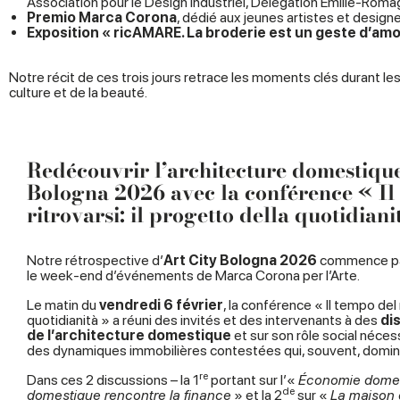
Association pour le Design Industriel, Délégation Émilie-Rom
Premio Marca Corona
, dédié aux jeunes artistes et desig
Exposition « ricAMARE. La broderie est un geste d’amou
Notre récit de ces trois jours retrace les moments clés durant le
culture et de la beauté.
Redécouvrir l’architecture domestique
Bologna 2026 avec la conférence « Il
ritrovarsi: il progetto della quotidiani
Notre rétrospective d’
Art City Bologna 2026
commence par
le week-end d’événements de Marca Corona per l’Arte.
Le matin du
vendredi 6 février
, la conférence « Il tempo del r
quotidianità » a réuni des invités et des intervenants à des
di
de l’architecture domestique
et sur son rôle social néces
des dynamiques immobilières contestées qui, souvent, domin
re
Dans ces 2 discussions – la 1
portant sur l’«
Économie domes
de
domestique rencontre la finance
» et la 2
sur «
La maison d