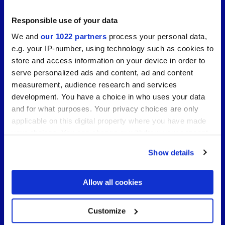
Responsible use of your data
We and
our 1022 partners
process your personal data,
e.g. your IP-number, using technology such as cookies to
store and access information on your device in order to
serve personalized ads and content, ad and content
measurement, audience research and services
development. You have a choice in who uses your data
and for what purposes. Your privacy choices are only
applicable on this digital property where you have made
your choices. You can change or withdraw your consent
Vers Cersaie 2026 avec Marca
any time from the Cookie Declaration or by clicking on
Corona : aperçu, concept et
Show details
the Privacy trigger icon.
anticipations du salon de la
céramique.
If you allow, we would also like to:
Allow all cookies
Collect information about your geographical
location which can be accurate to within several
meters
Customize
Identify your device by actively scanning it for