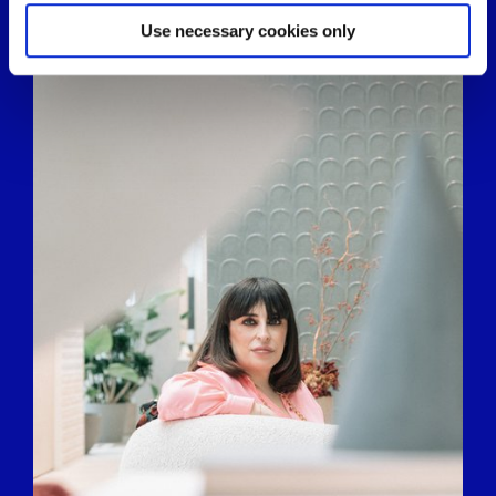
specific characteristics (fingerprinting)
Find out more about how your personal data is processed
Use necessary cookies only
and set your preferences in the
details section
.
We use cookies to personalise content and ads, to
provide social media features and to analyse our traffic.
We also share information about your use of our site with
our social media, advertising and analytics partners who
may combine it with other information that you’ve
provided to them or that they’ve collected from your use
of their services.