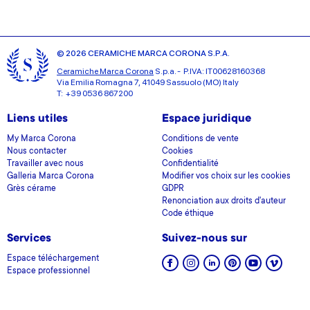
© 2026 CERAMICHE MARCA CORONA S.P.A.
Ceramiche Marca Corona
S.p.a. - P.IVA: IT00628160368
Via Emilia Romagna 7, 41049 Sassuolo (MO) Italy
T: +39 0536 867200
Liens utiles
Espace juridique
My Marca Corona
Conditions de vente
Nous contacter
Cookies
Travailler avec nous
Confidentialité
Galleria Marca Corona
Modifier vos choix sur les cookies
Grès cérame
GDPR
Renonciation aux droits d'auteur
Code éthique
Services
Suivez-nous sur
Espace téléchargement
Espace professionnel