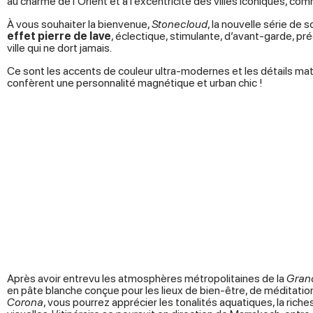
au charme de l’Orient et à l’excentricité des villes iconiques, co
À vous souhaiter la bienvenue,
Stonecloud
, la nouvelle série de
effet pierre de lave
, éclectique, stimulante, d’avant-garde, 
ville qui ne dort jamais.
Ce sont les accents de couleur ultra-modernes et les détails maté
confèrent une personnalité magnétique et urban chic !
Après avoir entrevu les atmosphères métropolitaines de la
Gran
en pâte blanche conçue pour les lieux de bien-être, de méditation
Corona
, vous pourrez apprécier les tonalités aquatiques, la ric