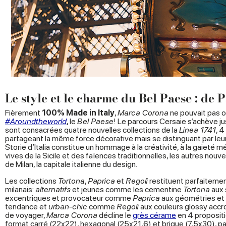
Le style et le charme du Bel Paese : de 
Fièrement
100% Made in Italy
,
Marca Corona
ne pouvait pas o
#Aroundtheworld
, le
Bel Paese
! Le parcours Cersaie s’achève jus
sont consacrées quatre nouvelles collections de la
Linea 1741
, 4
partageant la même force décorative mais se distinguant par leur s
Storie d’Italia constitue un hommage à la créativité, à la gaieté 
vives de la Sicile et des faïences traditionnelles, les autres nouve
de Milan, la capitale italienne du design.
Les collections
Tortona
,
Paprica
et
Regoli
restituent parfaitemen
milanais:
alternatifs
et jeunes comme les cementine
Tortona
aux 
excentriques et provocateur comme
Paprica
aux géométries et 
tendance et
urban-chic
comme
Regoli
aux couleurs glossy accr
de voyager,
Marca Corona
décline le
grès cérame
en 4 propositi
format carré (22x22), hexagonal (25x21,6) et brique (7,5x30), par