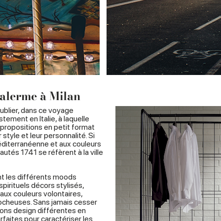
Palerme à Milan
ublier, dans ce voyage
tement en Italie, à laquelle
 propositions en petit format
tyle et leur personnalité. Si
méditerranéenne et aux couleurs
autés 1741 se réfèrent à la ville
t les différents moods
spirituels décors stylisés,
aux couleurs volontaires,
ocheuses. Sans jamais cesser
ons design différentes en
faites pour caractériser les