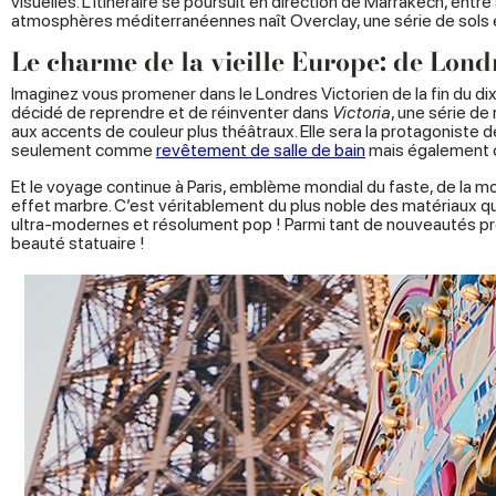
visuelles. L’itinéraire se poursuit en direction de Marrakech, en
atmosphères méditerranéennes naît Overclay, une série de sols e
Le charme de la vieille Europe: de Lond
Imaginez vous promener dans le Londres Victorien de la fin du d
décidé de reprendre et de réinventer dans
Victoria
, une série d
aux accents de couleur plus théâtraux. Elle sera la protagoniste d
seulement comme
revêtement de salle de bain
mais également c
Et le voyage continue à Paris, emblème mondial du faste, de la 
effet marbre. C’est véritablement du plus noble des matériaux q
ultra-modernes et résolument pop ! Parmi tant de nouveautés 
beauté statuaire !