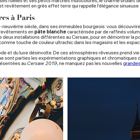
tre ses ruelles et ses petits marchés multicolores, le charme brûlan
t revêtement en grès effet terre qui rappelle l’élégance sinueuse
res à Paris
ix-neuvième siècle, dans ses immeubles bourgeois: vous découvrirez
e revêtements en
pâte blanche
caractérisée par de raffinés volume
e deux installations différentes au Cersaie, pour en démontrer la p
omme touche de couleur ultrachic dans les magasins et les esp
mode et du luxe désinvolte. De ces atmosphères rêveuses prend vi
ue sont parties les expérimentations graphiques et chromatiques d
présentées au
Cersaie 2019
, ne manquez pas les nouvelles
grandes