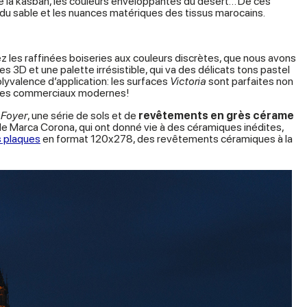
t de la kasbah, les couleurs enveloppantes du désert… De ces
 du sable et les nuances matériques des tissus marocains.
 les raffinées boiseries aux couleurs discrètes, que nous avons
s 3D et une palette irrésistible, qui va des délicats tons pastel
olyvalence d’application: les surfaces
Victoria
sont parfaites non
aces commerciaux modernes!
e
Foyer
, une série de sols et de
revêtements en grès cérame
e Marca Corona, qui ont donné vie à des céramiques inédites,
 plaques
en format 120x278, des revêtements céramiques à la