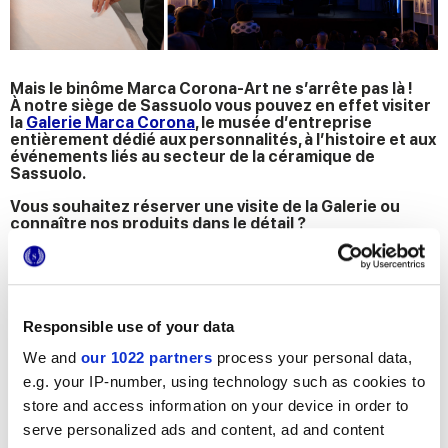
Mais le binôme Marca Corona-Art ne s’arrête pas là !
À notre siège de Sassuolo vous pouvez en effet visiter
la
Galerie Marca Corona
, le musée d’entreprise
entièrement dédié aux personnalités, à l’histoire et aux
événements liés au secteur de la céramique de
Sassuolo.
Vous souhaitez réserver une visite de la Galerie ou
connaître nos produits dans le détail ?
DEMANDER DES INFORMATIONS
Responsible use of your data
We and
our 1022 partners
process your personal data,
Téléchargez le dépliant de l'exposition et découvrez où nous
trouver
e.g. your IP-number, using technology such as cookies to
store and access information on your device in order to
serve personalized ads and content, ad and content
Nous
contacter pour plus d'informations