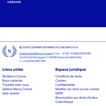
saison
© 2026 CERAMICHE MARCA CORONA S.P.A.
Ceramiche Marca Corona
S.p.a. - P.IVA: IT00628160368
Via Emilia Romagna 7, 41049 Sassuolo (MO) Italy
T: +39 0536 867200
Liens utiles
Espace juridique
My Marca Corona
Conditions de vente
Nous contacter
Cookies
Travailler avec nous
Confidentialité
Galleria Marca Corona
Modifier vos choix sur les cookies
Grès cérame
GDPR
Renonciation aux droits d'auteur
Code éthique