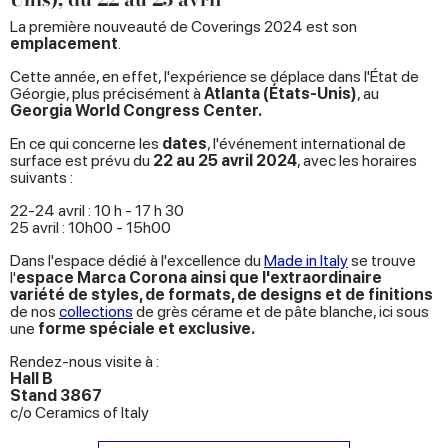
La première nouveauté de Coverings 2024 est son
emplacement
.
Cette année, en effet, l'expérience se déplace dans l'État de
Géorgie, plus précisément à
Atlanta (États-Unis)
, au
Georgia World Congress Center.
En ce qui concerne les
dates
, l'événement international de
surface est prévu du
22 au 25 avril 2024
, avec les horaires
suivants :
22-24 avril : 10 h - 17 h 30
25 avril : 10h00 - 15h00
Dans l'espace dédié à l'excellence du
Made in Italy
se trouve
l'
espace Marca Corona ainsi que l'extraordinaire
variété de styles, de formats, de designs et de finitions
de
nos
collections
de grès cérame et de pâte blanche, ici sous
une
forme spéciale et exclusive.
Rendez-nous visite à :
Hall B
Stand 3867
c/o Ceramics of Italy