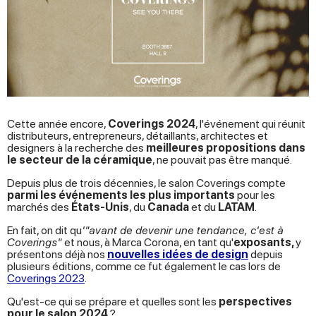
Cette année encore,
Coverings 2024
, l'événement qui réunit
distributeurs, entrepreneurs, détaillants, architectes et
designers à la recherche des
meilleures propositions dans
le secteur de la céramique
, ne pouvait pas être manqué.
Depuis plus de trois décennies, le salon Coverings compte
parmi les événements les plus importants
pour les
marchés des
États-Unis
, du
Canada
et du
LATAM
.
En fait, on dit qu
'"avant de devenir une tendance, c'est à
Coverings"
et nous, à Marca Corona, en tant qu'
exposants,
y
présentons déjà nos
nouvelles idées de design
depuis
plusieurs éditions, comme ce fut également le cas lors de
Coverings 2023
.
Qu'est-ce qui se prépare et quelles sont les
perspectives
pour le salon 2024
?