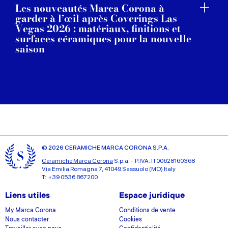
Les nouveautés Marca Corona à
garder à l’œil après Coverings Las
Vegas 2026 : matériaux, finitions et
surfaces céramiques pour la nouvelle
saison
© 2026 CERAMICHE MARCA CORONA S.P.A.
Ceramiche Marca Corona
S.p.a. - P.IVA: IT00628160368
Via Emilia Romagna 7, 41049 Sassuolo (MO) Italy
T: +39 0536 867200
Liens utiles
Espace juridique
My Marca Corona
Conditions de vente
Nous contacter
Cookies