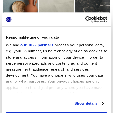
Et ce n'est pas tout.
Sur le stand de Marca Corona, vous pourrez
expérimenter en
direct la polyvalence de nos surfaces
et créer votre
Responsible use of your data
palette idéale
de
combinaisons, seul ou avec le
soutien de
nos experts,
qui pourront également vous montrer des mises
We and
our 1022 partners
process your personal data,
en scène et des
utilisations
réelles en fonction de vos
e.g. your IP-number, using technology such as cookies to
moindres besoins
.
store and access information on your device in order to
La participation à Coverings 2024 est gratuite après
serve personalized ads and content, ad and content
inscription.
measurement, audience research and services
Enregistrez-vous auprès de Crown Brand et profitez
development. You have a choice in who uses your data
dès maintenant de votre entrée personnalisée.
and for what purposes. Your privacy choices are only
applicable on this digital property where you have made
your choices. You can change or withdraw your consent
TÉLÉCHARGER LE BILLET
any time from the Cookie Declaration or by clicking on
Show details
the Privacy trigger icon.