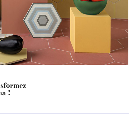
nsformez
na !