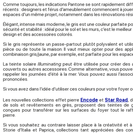
Comme toujours, les indications Pantone se sont rapidement diffus
récents : designers et férus d’ameublement commencent à jouer a
espaces d’un même projet, notamment dans les rénovations rési
Élégant, intense mais moderne, le gris est une couleur parfaite p
sécurité et stabilité : idéal pour le sol et les murs, c’est le mei
design et des accessoires colorés.
Si le gris représente un passe-partout plutôt polyvalent et ut
pièce ou de toute la maison. Il vaut mieux opter pour des appl
combinaison gris/jaune, par exemple, est parfaite pour les espaces
La teinte solaire
Illuminating
peut être utilisée pour créer des 
couverts ou autres accessoires. Comme alternative, vous pouvez 
rappeler les journées d’été à la mer. Vous pouvez aussi l’assoc
prononcées.
Si vous avez dans l’idée d’utiliser ces couleurs pour votre foyer 
Les nouvelles collections effet pierre
Encode
et
Star Road
, 
de sols et revêtements en grès, proposent des teintes de gr
conçues pour transférer sur les surfaces du foyer tout le raff
pierre.
Si vous souhaitez au contraire laisser place à la créativité et à
Storie d’Italia et Paprica, collections tant appréciées des c