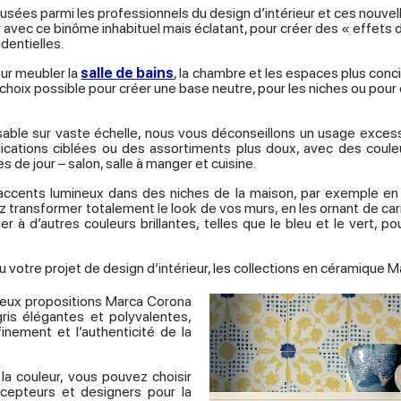
ées parmi les professionnels du design d’intérieur et ces nouvelles
vec ce binôme inhabituel mais éclatant, pour créer des « effets de
dentielles.
our meubler la
salle de bains
, la chambre et les espaces plus conci
lleur choix possible pour créer une base neutre, pour les niches ou 
ilisable sur vaste échelle, nous vous déconseillons un usage exce
ications ciblées ou des assortiments plus doux, avec des couleu
 de jour – salon, salle à manger et cuisine.
accents lumineux dans des niches de la maison, par exemple en r
transformer totalement le look de vos murs, en les ornant de carre
ier à d’autres couleurs brillantes, telles que le bleu et le vert,
ou votre projet de design d’intérieur, les collections en céramique 
deux propositions Marca Corona
is élégantes et polyvalentes,
inement et l’authenticité de la
 la couleur, vous pouvez choisir
oncepteurs et designers pour la