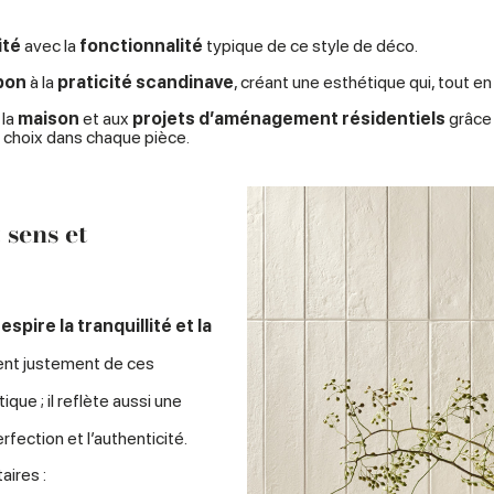
ité
avec la
fonctionnalité
typique de ce style de déco.
pon
à la
praticité scandinave
, créant une esthétique qui, tout en 
 la
maison
et aux
projets d’aménagement résidentiels
grâce 
e choix dans chaque pièce.
 sens et
espire la tranquillité et la
tent justement de ces
que ; il reflète aussi une
erfection et l’authenticité.
ires :