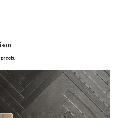
ison
 précis.