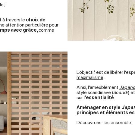
e ;
 à travers le
choix de
ne attention particulière pour
temps avec grâce,
comme
L’objectif est de libérer l’e
maximalisme
.
Ainsi, l’ameublement
Japand
style scandinave (
Scandi
) e
sur l
’essentialité
.
Aménager en style
Japa
principes et éléments ess
Découvrons-les ensemble.