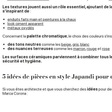
Les textures jouent aussi un rôle essentiel, ajoutant de 
s’inspirant de
:
enduits faits main et peintures à la chaux
look ciment apparent
métaux oxydés
Concernant la
palette chromatique
, le choix des couleurs s’in
des tons neutres
comme les
beige
,
gris
,
blanc
des nuances terreuses
comme les
marron
,
rouge
et
rose
Les surfaces céramiques parviennent à combiner tous l
sécurité et hygiène.
5 idées de pièces en style Japandi pour 
Si vous êtes architecte et que vous cherchez des
idées
pour des
Marca Corona :