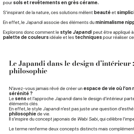
pour
sols et revêtements en grès cérame
.
S’inspirant de la nature, ces solutions mêlent
beauté
et
simplic
En effet, le
Japandi
associe des éléments du
minimalisme nip
Explorons donc comment le
style
Japandi
peut être appliqué à
palette de couleurs
idéale et les
techniques
pour réaliser c
Le Japandi dans le design d’intérieur :
philosophie
N’avez-vous jamais rêvé de créer un
espace de vie où l’on r
sérénité ?
Le
sens
et l’approche
Japandi
dans le design d’intérieur par
éléments clés.
En effet, le style
Japandi
n’est pas juste une question d’esthéti
philosophie
de vie.
Il s’inspire du concept japonais de
Wabi Sabi
, qui célèbre l’imp
Le terme renferme deux concepts distincts mais complémenta