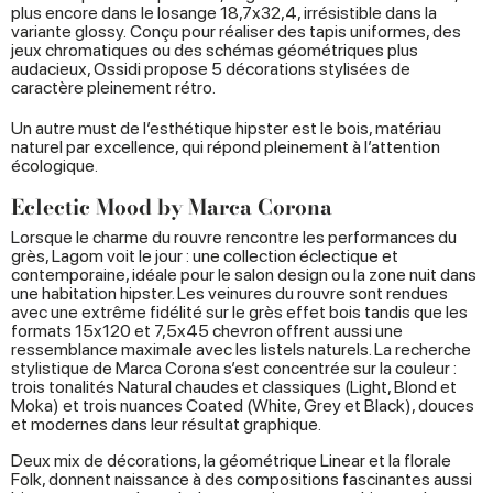
plus encore dans le losange 18,7x32,4, irrésistible dans la
variante glossy. Conçu pour réaliser des tapis uniformes, des
jeux chromatiques ou des schémas géométriques plus
audacieux, Ossidi propose 5 décorations stylisées de
caractère pleinement rétro.
Un autre must de l’esthétique hipster est le bois, matériau
naturel par excellence, qui répond pleinement à l’attention
écologique.
Eclectic Mood by Marca Corona
Lorsque le charme du rouvre rencontre les performances du
grès, Lagom voit le jour : une collection éclectique et
contemporaine, idéale pour le salon design ou la zone nuit dans
une habitation hipster. Les veinures du rouvre sont rendues
avec une extrême fidélité sur le grès effet bois tandis que les
formats 15x120 et 7,5x45 chevron offrent aussi une
ressemblance maximale avec les listels naturels. La recherche
stylistique de Marca Corona s’est concentrée sur la couleur :
trois tonalités Natural chaudes et classiques (Light, Blond et
Moka) et trois nuances Coated (White, Grey et Black), douces
et modernes dans leur résultat graphique.
Deux mix de décorations, la géométrique Linear et la florale
Folk, donnent naissance à des compositions fascinantes aussi