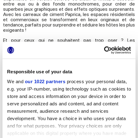
entre eux ou à des fonds monochromes, pour créer de
superbes jeux graphiques et des effets optiques surprenants.
Avec les carreaux de ciment Paprica, les espaces résidentiels
et commerciaux se transforment en lieux originaux et de
tendance, parfaits pour surprendre et séduire les hôtes les plus
exigeants !
Et pour ceux qui ne souhaitent pas trop oser ? Les
revêtements sols et murs de Paprica sont également le bon
choix pour ceux qui préfèrent un style moderne et plus discret,
grâce à la possibilité de les associer à des carreaux effet bois
ou marbre. Une association simple et raffinée, et toujours
originale.
Responsible use of your data
We and
our 1022 partners
process your personal data,
e.g. your IP-number, using technology such as cookies to
store and access information on your device in order to
serve personalized ads and content, ad and content
measurement, audience research and services
development. You have a choice in who uses your data
and for what purposes. Your privacy choices are only
applicable on this digital property where you have made