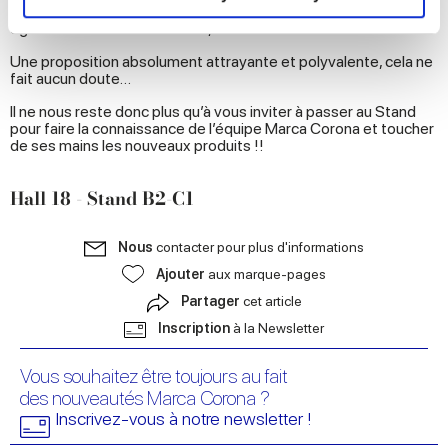
satisfaire les exigences Outdoor, Phase est proposée
and set your preferences in the
details section
.
également en version 20 mm, en format 90x90 et 60x60 cm.
Une proposition absolument attrayante et polyvalente, cela ne
We use cookies to personalise content and ads, to
fait aucun doute…
provide social media features and to analyse our traffic.
We also share information about your use of our site with
Il ne nous reste donc plus qu’à vous inviter à passer au Stand
pour faire la connaissance de l’équipe Marca Corona et toucher
our social media, advertising and analytics partners who
de ses mains les nouveaux produits !!
may combine it with other information that you’ve
provided to them or that they’ve collected from your use
Hall 18 - Stand B2-C1
of their services.
Nous
contacter pour plus d'informations
Ajouter
aux marque-pages
Partager
cet article
Inscription
à la Newsletter
Vous souhaitez être toujours au fait
des nouveautés Marca Corona ?
Inscrivez-vous à notre newsletter !