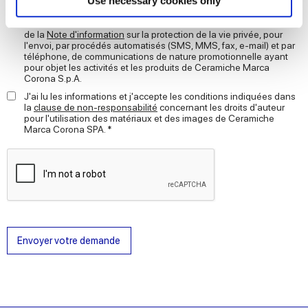
Use necessary cookies only
JE CONSENS au traitement de mes données à caractère
and set your preferences in the
details section
.
personnel pour les finalités de prospection, en vertu de la lettre D)
de la
Note d'information
sur la protection de la vie privée, pour
l'envoi, par procédés automatisés (SMS, MMS, fax, e-mail) et par
We use cookies to personalise content and ads, to
téléphone, de communications de nature promotionnelle ayant
provide social media features and to analyse our traffic.
pour objet les activités et les produits de Ceramiche Marca
Corona S.p.A.
We also share information about your use of our site with
J'ai lu les informations et j'accepte les conditions indiquées dans
our social media, advertising and analytics partners who
la
clause de non-responsabilité
concernant les droits d'auteur
may combine it with other information that you’ve
pour l'utilisation des matériaux et des images de Ceramiche
Marca Corona SPA. *
provided to them or that they’ve collected from your use
of their services.
Envoyer votre demande