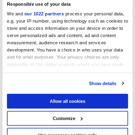
Responsible use of your data
We and
our 1022 partners
process your personal data,
e.g. your IP-number, using technology such as cookies to
Collections d'intérêt
store and access information on your device in order to
serve personalized ads and content, ad and content
measurement, audience research and services
development. You have a choice in who uses your data
and for what purposes. Your privacy choices are only
applicable on this digital property where you have made
your choices. You can change or withdraw your consent
any time from the Cookie Declaration or by clicking on
Show details
the Privacy trigger icon.
If you allow, we would also like to:
Allow all cookies
Collect information about your geographical
location which can be accurate to within several
meters
Customize
Identify your device by actively scanning it for
j'autorise le traitement de mes données pour donner suite à ma
specific characteristics (fingerprinting)
demande, conformément à la lettre C) de la
Note d'information
sur
la protection de la vie privée. *
Find out more about how your personal data is processed