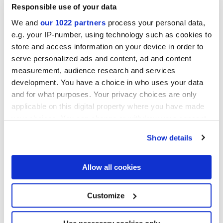
Responsible use of your data
We and
our 1022 partners
process your personal data,
e.g. your IP-number, using technology such as cookies to
Collections d'intérêt
store and access information on your device in order to
serve personalized ads and content, ad and content
measurement, audience research and services
development. You have a choice in who uses your data
and for what purposes. Your privacy choices are only
applicable on this digital property where you have made
your choices. You can change or withdraw your consent
any time from the Cookie Declaration or by clicking on
Show details
the Privacy trigger icon.
If you allow, we would also like to:
Allow all cookies
Collect information about your geographical
location which can be accurate to within several
meters
Customize
Identify your device by actively scanning it for
j'autorise le traitement de mes données pour donner suite à ma
specific characteristics (fingerprinting)
demande, conformément à la lettre C) de la
Note d'information
sur
la protection de la vie privée. *
Find out more about how your personal data is processed