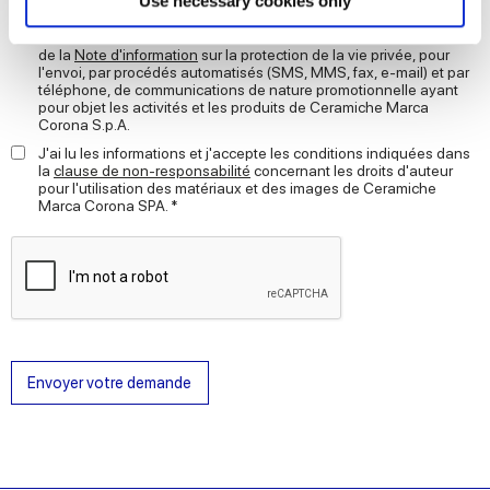
Use necessary cookies only
JE CONSENS au traitement de mes données à caractère
and set your preferences in the
details section
.
personnel pour les finalités de prospection, en vertu de la lettre D)
de la
Note d'information
sur la protection de la vie privée, pour
l'envoi, par procédés automatisés (SMS, MMS, fax, e-mail) et par
We use cookies to personalise content and ads, to
téléphone, de communications de nature promotionnelle ayant
provide social media features and to analyse our traffic.
pour objet les activités et les produits de Ceramiche Marca
Corona S.p.A.
We also share information about your use of our site with
J'ai lu les informations et j'accepte les conditions indiquées dans
our social media, advertising and analytics partners who
la
clause de non-responsabilité
concernant les droits d'auteur
may combine it with other information that you’ve
pour l'utilisation des matériaux et des images de Ceramiche
Marca Corona SPA. *
provided to them or that they’ve collected from your use
of their services.
Envoyer votre demande