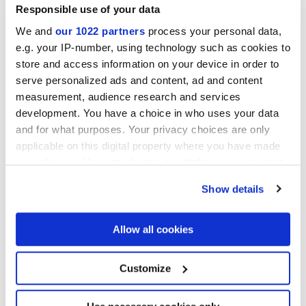
Responsible use of your data
We and
our 1022 partners
process your personal data,
e.g. your IP-number, using technology such as cookies to
Collections d'intérêt
store and access information on your device in order to
serve personalized ads and content, ad and content
measurement, audience research and services
development. You have a choice in who uses your data
and for what purposes. Your privacy choices are only
applicable on this digital property where you have made
your choices. You can change or withdraw your consent
any time from the Cookie Declaration or by clicking on
Show details
the Privacy trigger icon.
If you allow, we would also like to:
Allow all cookies
Collect information about your geographical
location which can be accurate to within several
meters
Customize
Identify your device by actively scanning it for
j'autorise le traitement de mes données pour donner suite à ma
specific characteristics (fingerprinting)
demande, conformément à la lettre C) de la
Note d'information
sur
la protection de la vie privée. *
Find out more about how your personal data is processed