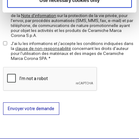
Use necessary cookies only
JE CONSENS au traitement de mes données à caractère
and set your preferences in the
details section
.
personnel pour les finalités de prospection, en vertu de la lettre D)
de la
Note d'information
sur la protection de la vie privée, pour
l'envoi, par procédés automatisés (SMS, MMS, fax, e-mail) et par
We use cookies to personalise content and ads, to
téléphone, de communications de nature promotionnelle ayant
provide social media features and to analyse our traffic.
pour objet les activités et les produits de Ceramiche Marca
Corona S.p.A.
We also share information about your use of our site with
J'ai lu les informations et j'accepte les conditions indiquées dans
our social media, advertising and analytics partners who
la
clause de non-responsabilité
concernant les droits d'auteur
may combine it with other information that you’ve
pour l'utilisation des matériaux et des images de Ceramiche
Marca Corona SPA. *
provided to them or that they’ve collected from your use
of their services.
Envoyer votre demande