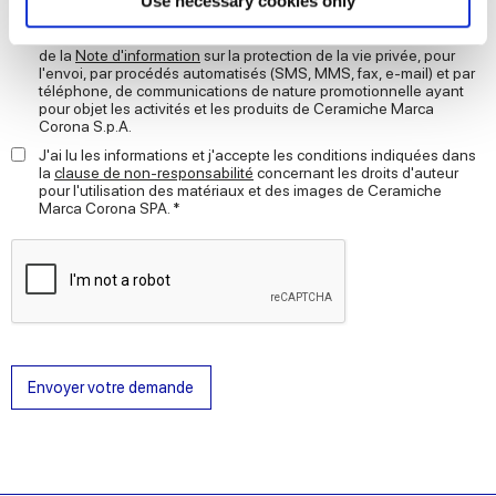
Use necessary cookies only
JE CONSENS au traitement de mes données à caractère
and set your preferences in the
details section
.
personnel pour les finalités de prospection, en vertu de la lettre D)
de la
Note d'information
sur la protection de la vie privée, pour
l'envoi, par procédés automatisés (SMS, MMS, fax, e-mail) et par
We use cookies to personalise content and ads, to
téléphone, de communications de nature promotionnelle ayant
provide social media features and to analyse our traffic.
pour objet les activités et les produits de Ceramiche Marca
Corona S.p.A.
We also share information about your use of our site with
J'ai lu les informations et j'accepte les conditions indiquées dans
our social media, advertising and analytics partners who
la
clause de non-responsabilité
concernant les droits d'auteur
may combine it with other information that you’ve
pour l'utilisation des matériaux et des images de Ceramiche
Marca Corona SPA. *
provided to them or that they’ve collected from your use
of their services.
Envoyer votre demande