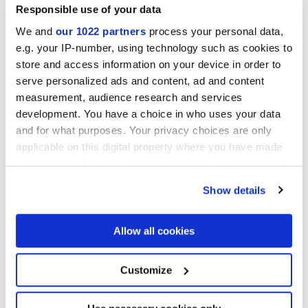
Responsible use of your data
We and
our 1022 partners
process your personal data,
e.g. your IP-number, using technology such as cookies to
Collections d'intérêt
store and access information on your device in order to
serve personalized ads and content, ad and content
measurement, audience research and services
development. You have a choice in who uses your data
and for what purposes. Your privacy choices are only
applicable on this digital property where you have made
your choices. You can change or withdraw your consent
any time from the Cookie Declaration or by clicking on
Show details
the Privacy trigger icon.
If you allow, we would also like to:
Allow all cookies
Collect information about your geographical
location which can be accurate to within several
meters
Customize
Identify your device by actively scanning it for
j'autorise le traitement de mes données pour donner suite à ma
specific characteristics (fingerprinting)
demande, conformément à la lettre C) de la
Note d'information
sur
la protection de la vie privée. *
Find out more about how your personal data is processed