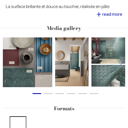
La surface brillante et douce au toucher, réalisée en pâte
blanche au grand format 50x120, reflète la lumière avec
+
read more
élégance. Disponible en six teintes profondes, avec fond lisse
et deux variantes tridimensionnelles Riga et Arco, la collection
s’adapte à des combinaisons infinies, même dans des
Media gallery
espaces soumis à l’humidité ou à un usage fréquent.
La facilité de pose et d’entretien, associée à la possibilité
d’intégration avec d’autres collections Marca Corona, fait
d’Arteseta une solution polyvalente pour des espaces
résidentiels et commerciaux qui recherchent caractère,
confort et esprit contemporain.
Formats