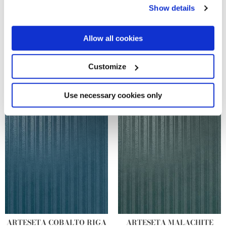
any time from the Cookie Declaration or by clicking on
Show details
the Privacy trigger icon.
If you allow, we would also like to:
Allow all cookies
Collect information about your geographical
location which can be accurate to within several
meters
Customize
Identify your device by actively scanning it for
specific characteristics (fingerprinting)
Find out more about how your personal data is processed
Use necessary cookies only
and set your preferences in the
details section
.
We use cookies to personalise content and ads, to
provide social media features and to analyse our traffic.
We also share information about your use of our site with
our social media, advertising and analytics partners who
may combine it with other information that you’ve
provided to them or that they’ve collected from your use
of their services.
ARTESETA COBALTO RIGA
ARTESETA MALACHITE