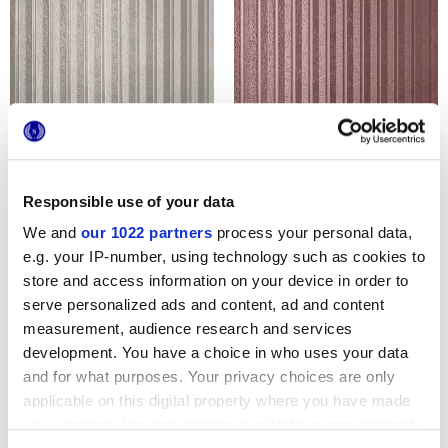
Responsible use of your data
We and
our 1022 partners
process your personal data,
e.g. your IP-number, using technology such as cookies to
store and access information on your device in order to
serve personalized ads and content, ad and content
measurement, audience research and services
ARTESETA GRANATO RIGA
ARTESETA CAMOSCIO
development. You have a choice in who uses your data
RIGA
and for what purposes. Your privacy choices are only
applicable on this digital property where you have made
your choices. You can change or withdraw your consent