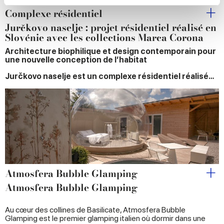
Complexe résidentiel
We use cookies to personalise content and ads, to
Jurčkovo naselje : projet résidentiel réalisé en
provide social media features and to analyse our traffic.
Slovénie avec les collections Marca Corona
We also share information about your use of our site with
Architecture biophilique et design contemporain pour
our social media, advertising and analytics partners who
une nouvelle conception de l’habitat
may combine it with other information that you’ve
Jurčkovo naselje est un complexe résidentiel réalisé…
provided to them or that they’ve collected from your use
of their services.
Atmosfera Bubble Glamping
Atmosfera Bubble Glamping
Au cœur des collines de Basilicate, Atmosfera Bubble
Glamping est le premier glamping italien où dormir dans une