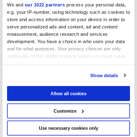
We and
our 1022 partners
process your personal data,
e.g. your IP-number, using technology such as cookies to
store and access information on your device in order to
serve personalized ads and content, ad and content
measurement, audience research and services
development. You have a choice in who uses your data
and for what purposes. Your privacy choices are only
applicable on this digital property where you have made
your choices. You can change or withdraw your consent
DESYGN GREY
DESYGN SMOKE
any time from the Cookie Declaration or by clicking on
Show details
the Privacy trigger icon.
Projets
If you allow, we would also like to:
Allow all cookies
Collect information about your geographical
location which can be accurate to within several
meters
Customize
Identify your device by actively scanning it for
specific characteristics (fingerprinting)
Find out more about how your personal data is processed
Use necessary cookies only
and set your preferences in the
details section
.