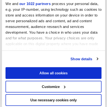
We and
our 1022 partners
process your personal data,
e.g. your IP-number, using technology such as cookies to
store and access information on your device in order to
serve personalized ads and content, ad and content
measurement, audience research and services
development. You have a choice in who uses your data
and for what purposes. Your privacy choices are only
applicable on this digital property where you have made
your choices. You can change or withdraw your consent
DESYGN GREY
DESYGN SMOKE
any time from the Cookie Declaration or by clicking on
Show details
the Privacy trigger icon.
Projets
If you allow, we would also like to:
Allow all cookies
Collect information about your geographical
location which can be accurate to within several
meters
Customize
Identify your device by actively scanning it for
specific characteristics (fingerprinting)
Find out more about how your personal data is processed
Use necessary cookies only
and set your preferences in the
details section
.