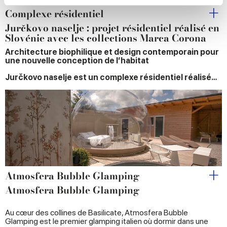
Complexe résidentiel
We use cookies to personalise content and ads, to
Jurčkovo naselje : projet résidentiel réalisé en
provide social media features and to analyse our traffic.
Slovénie avec les collections Marca Corona
We also share information about your use of our site with
Architecture biophilique et design contemporain pour
our social media, advertising and analytics partners who
une nouvelle conception de l’habitat
may combine it with other information that you’ve
Jurčkovo naselje est un complexe résidentiel réalisé…
provided to them or that they’ve collected from your use
of their services.
Atmosfera Bubble Glamping
Atmosfera Bubble Glamping
Au cœur des collines de Basilicate, Atmosfera Bubble
Glamping est le premier glamping italien où dormir dans une