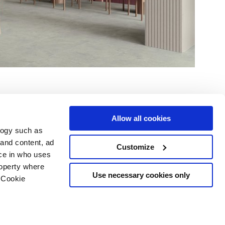
Allow all cookies
logy such as
Услуги
Следуйте за нами в
 and content, ad
Customize
ce in who uses
Зона загрузки
Территория профессионалов
roperty where
Use necessary cookies only
 Cookie
рское