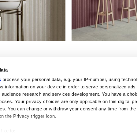
data
s
process your personal data, e.g. your IP-number, using techno
Полезные ссылки
Юридическая зона
s information on your device in order to serve personalized ads
 audience research and services development. You have a choi
Моя Marca Corona
Условия продажи
Обращайтесь к нам
Файлы cookie
poses. Your privacy choices are only applicable on this digital p
Работайте с нами
Конфиденциальность
s. You can change or withdraw your consent any time from the
Galleria Marca Corona
Пересмотрите ваш выбор
on the Privacy trigger icon.
Керамогранит
относительно файлов cookie
GDPR
Отказ от ответственности и авто
like to:
право