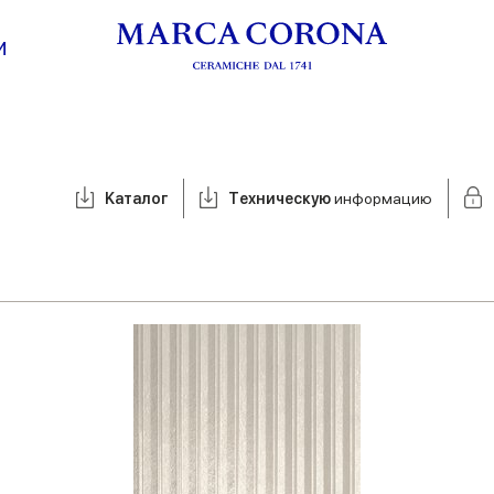
И
Kаталог
Tехническую
информацию