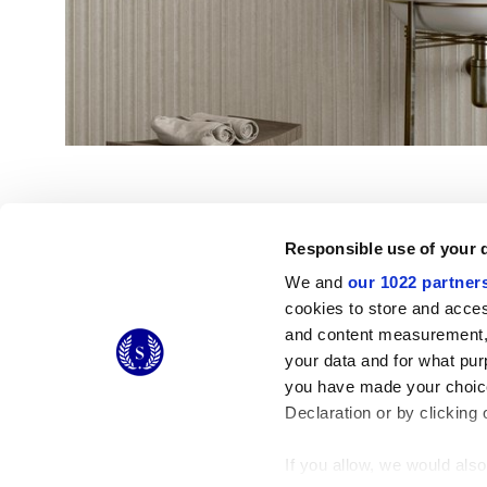
Responsible use of your 
We and
our 1022 partner
© 2026 CERAMICHE MARCA CORONA S.P.A.
cookies to store and acces
Ceramiche Marca Corona
S.p.a. - P.IVA: IT00628160368
and content measurement,
Via Emilia Romagna 7, 41049 Sassuolo (MO) Italy
your data and for what pur
T: +39 0536 867200
you have made your choice
Declaration or by clicking 
If you allow, we would also 