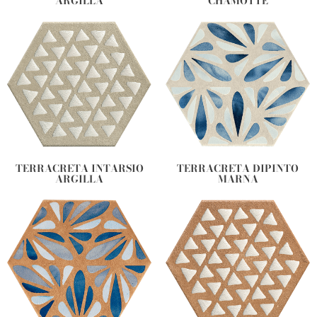
ARGILLA
CHAMOTTE
TERRACRETA INTARSIO
TERRACRETA DIPINTO
ARGILLA
MARNA