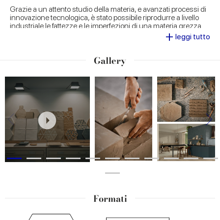
Grazie a un attento studio della materia, e avanzati processi di
innovazione tecnologica, è stato possibile riprodurre a livello
industriale le fattezze e le imperfezioni di una materia grezza
+
come la creta naturale. I caratteristici bordi rialzati e irregolari, e
leggi tutto
le decorazioni ottenute tramite una mano artigianale, vengono
sapientemente restituiti sulla superficie della collezione, per un
Gallery
effetto finale handmade assolutamente realistico.
Formati