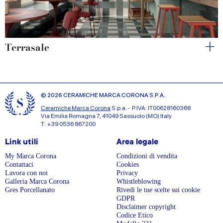
Terrasale
© 2026 CERAMICHE MARCA CORONA S.P.A.
Ceramiche Marca Corona
S.p.a. - P.IVA: IT00628160368
Via Emilia Romagna 7, 41049 Sassuolo (MO) Italy
T: +39 0536 867200
Link utili
Area legale
My Marca Corona
Condizioni di vendita
Contattaci
Cookies
Lavora con noi
Privacy
Galleria Marca Corona
Whistleblowing
Gres Porcellanato
Rivedi le tue scelte sui cookie
GDPR
Disclaimer copyright
Codice Etico