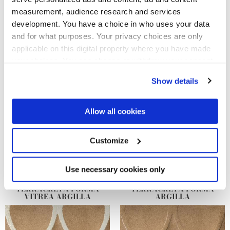
measurement, audience research and services
development. You have a choice in who uses your data
and for what purposes. Your privacy choices are only
applicable on this digital property where you have made
TERRACRETA RILIEVO
your choices. You can change or withdraw your consent
LACCA
any time from the Cookie Declaration or by clicking on
Show details
the Privacy trigger icon.
If you allow, we would also like to:
Allow all cookies
Collect information about your geographical
location which can be accurate to within several
meters
Customize
Identify your device by actively scanning it for
specific characteristics (fingerprinting)
Find out more about how your personal data is processed
Use necessary cookies only
and set your preferences in the
details section
.
TERRACRETA FORMA
TERRACRETA FORMA
VITREA ARGILLA
ARGILLA
We use cookies to personalise content and ads, to
provide social media features and to analyse our traffic.
We also share information about your use of our site with