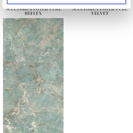
and set your preferences in the
details section
.
SCULTOREA FOYER PURE
SCULTOREA FOYER PURE
REFLEX
VELVET
We use cookies to personalise content and ads, to
provide social media features and to analyse our traffic.
We also share information about your use of our site with
our social media, advertising and analytics partners who
may combine it with other information that you’ve
provided to them or that they’ve collected from your use
of their services.