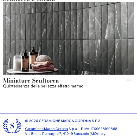
Miniature Scultorea
Quintessenza della bellezza effetto marmo
© 2026 CERAMICHE MARCA CORONA S.P.A.
Ceramiche Marca Corona
S.p.a. - P.IVA: IT00628160368
Via Emilia Romagna 7, 41049 Sassuolo (MO) Italy