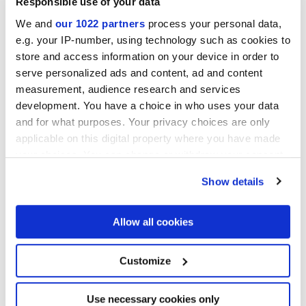
Responsible use of your data
We and
our 1022 partners
process your personal data,
e.g. your IP-number, using technology such as cookies to
store and access information on your device in order to
serve personalized ads and content, ad and content
measurement, audience research and services
development. You have a choice in who uses your data
and for what purposes. Your privacy choices are only
applicable on this digital property where you have made
your choices. You can change or withdraw your consent
any time from the Cookie Declaration or by clicking on
Show details
the Privacy trigger icon.
If you allow, we would also like to:
Allow all cookies
Collect information about your geographical
location which can be accurate to within several
meters
Customize
Identify your device by actively scanning it for
specific characteristics (fingerprinting)
Find out more about how your personal data is processed
Use necessary cookies only