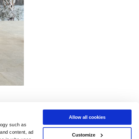
Allow all cookies
logy such as
le
Servizi
Seguici su
 and content, ad
Customize