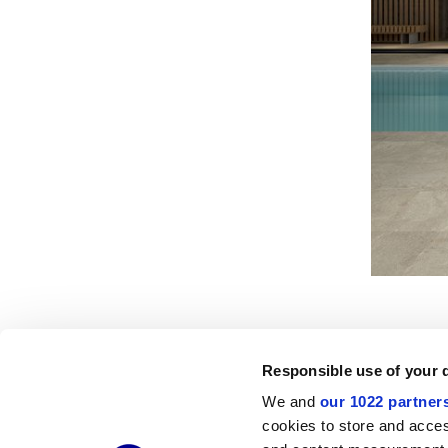
Responsible use of your 
We and
our 1022 partner
© 2026 CERAMICHE MARCA CORONA S.P.A.
cookies to store and acces
Ceramiche Marca Corona
S.p.a. - P.IVA: IT00628160368