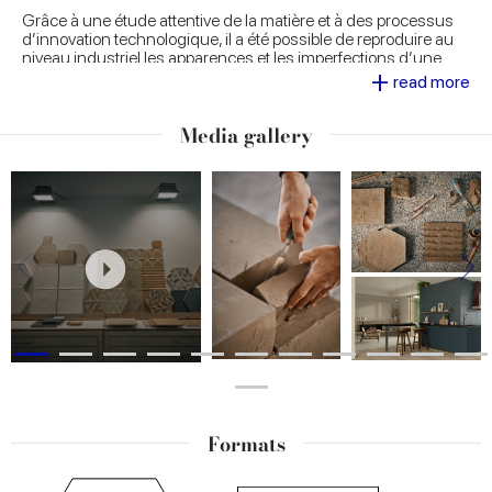
Grâce à une étude attentive de la matière et à des processus
d’innovation technologique, il a été possible de reproduire au
niveau industriel les apparences et les imperfections d’une
+
matière brute comme l’
argile naturelle
. Les bords
read more
rehaussés et irréguliers caractéristiques et les décorations
obtenues grâce à la maîtrise artisanale sont savamment
Media gallery
reproduits sur la surface de la collection, pour un effet final «
fait main
» parfaitement réaliste.
Formats