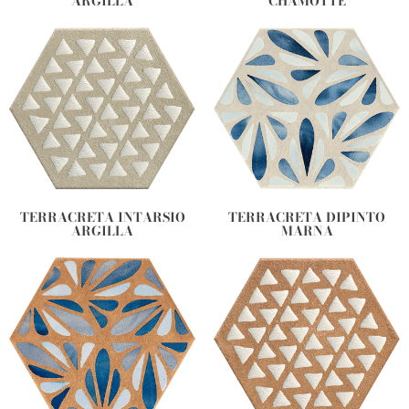
ARGILLA
CHAMOTTE
TERRACRETA INTARSIO
TERRACRETA DIPINTO
ARGILLA
MARNA