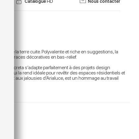
Catalogue
HD
Nous contacter
es de la terre cuite. Polyvalente et riche en suggestions, la
et aux traces décoratives en bas-relief.
, Calcecreta s’adapte parfaitement à des projets design
ip, ce qui la rend idéale pour revêtir des espaces résidentiels et
creta et aux jalousies d’Arialuce, est un hommage au travail