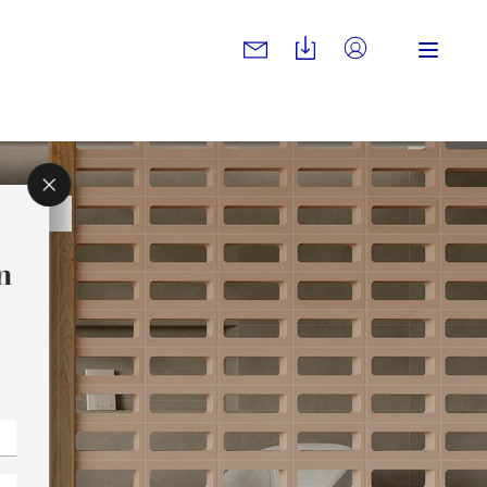
ATS
n