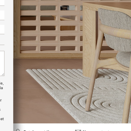
e,
la
r
s
 et