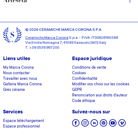
Arteseta
© 2026 CERAMICHE MARCA CORONA S.P.A.
Ceramiche Marca Corona
S.p.a. - P.IVA: IT00628160368
Via Emilia Romagna 7, 41049 Sassuolo (MO) Italy
T: +39 0536 867200
Liens utiles
Espace juridique
My Marca Corona
Conditions de vente
Nous contacter
Cookies
Travailler avec nous
Confidentialité
Galleria Marca Corona
Modifier vos choix sur les cookies
Grès cérame
GDPR
Renonciation aux droits d'auteur
Code éthique
Services
Suivez-nous sur
Espace téléchargement
Espace professionnel