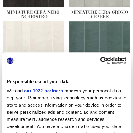
MINIATURE CERA NERO
MINIATURE CERA GRIGIO
INCHIOSTRO
CENERE
Responsible use of your data
MINIATURE CERA BIANCO
MINIATURE CERA VERDE
LATTE
FORESTA
We and
our 1022 partners
process your personal data,
e.g. your IP-number, using technology such as cookies to
store and access information on your device in order to
serve personalized ads and content, ad and content
measurement, audience research and services
development. You have a choice in who uses your data