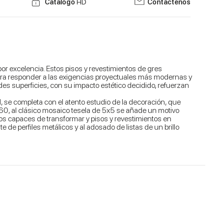
Catálogo
HD
Contáctenos
por excelencia. Estos pisos y revestimientos de gres
Para responder a las exigencias proyectuales más modernas y
es superficies, con su impacto estético decidido, refuerzan
d, se completa con el atento estudio de la decoración, que
0x60, al clásico mosaico tesela de 5x5 se añade un motivo
os capaces de transformar y pisos y revestimientos en
de perfiles metálicos y al adosado de listas de un brillo