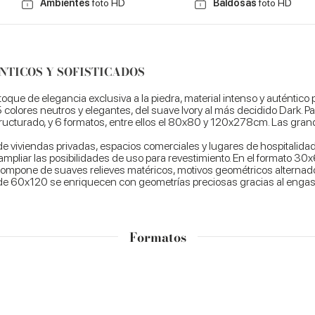
Ambientes
foto HD
Baldosas
foto HD
NTICOS Y SOFISTICADOS
oque de elegancia exclusiva a la piedra, material intenso y auténtico 
 colores neutros y elegantes, del suave Ivory al más decidido Dark. 
tructurado, y 6 formatos, entre ellos el 80x80 y 120x278cm. Las grand
s de viviendas privadas, espacios comerciales y lugares de hospitalida
 ampliar las posibilidades de uso para revestimiento. En el formato 3
 compone de suaves relieves matéricos, motivos geométricos alternad
 de 60x120 se enriquecen con geometrías preciosas gracias al engaste 
Formatos