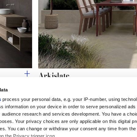
Arkislate
La profundidad de la pizarra reinterpretada para la 
data
s
process your personal data, e.g. your IP-number, using techno
s information on your device in order to serve personalized ads
 audience research and services development. You have a choi
Enlaces útiles
Área jurídica
poses. Your privacy choices are only applicable on this digital p
Mi Marca Corona
Condiciones de venta
s. You can change or withdraw your consent any time from the
Contáctenos
Cookies
on the Privacy trigger icon.
Trabaja con nosotros
Privacidad