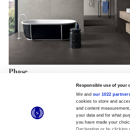
Phase
pavimentos efecto cemento y revestimientos industrial chic
Responsible use of your 
We and
our 1022 partner
cookies to store and acces
and content measurement,
© 2026 CERAMICHE MARCA CORONA S.P.A.
your data and for what pur
Ceramiche Marca Corona
S.p.a. - P.IVA: IT00628160368
you have made your choice
Via Emilia Romagna 7, 41049 Sassuolo (MO) Italy
T: +39 0536 867200
Declaration or by clicking 