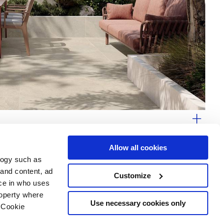
arquitectura contemporánea
Allow all cookies
logy such as
 and content, ad
Customize
ce in who uses
Servicios
Síguenos en
roperty where
Área de descargas
Use necessary cookies only
 Cookie
Área profesional