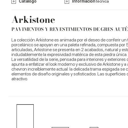
Catálogo
Información
técnica
Arkistone
PAVIMENTOS Y REVESTIMIENTOS DE GRES AUTÉ
La colección Arkistone es animada por el deseo de conferir un t
porcelánico se apoyan en una paleta refinada, compuesta por 5
articuladas, Arkistone se presenta en 2 acabados, natural y es
indudablemente la expresividad matérica de esta piedra única.
La versatilidad de la serie, pensada para interiores y exteriore
apunta a enfatizar el look moderno y exclusivo de Arkistone y a
chevron increíblemente actual: la delicada trama espigada se
elementos de diseño originales y sofisticados. Las superficies
atractivo.