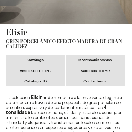
Elisir
GRES PORCELÁNICO EFECTO MADERA DE GRAN
CALIDEZ
Catálogo
Información
técnica
Ambientes
foto HD
Baldosas
foto HD
Catálogo
HD
Contáctenos
La colección
Elisir
rinde homenaje a la envolvente elegancia
de la madera a través de una propuesta de gres porcelánico
auténtica, expresiva y delicadamente matérica. Las
4
tonalidades
seleccionadas, cálidas y naturales, consiguen
transmitir a los ambientes domésticos sensaciones de
intimidad y elegancia, y transformar los locales comerciales
contemporáneos en espacios acogedores y exclusivos. Los