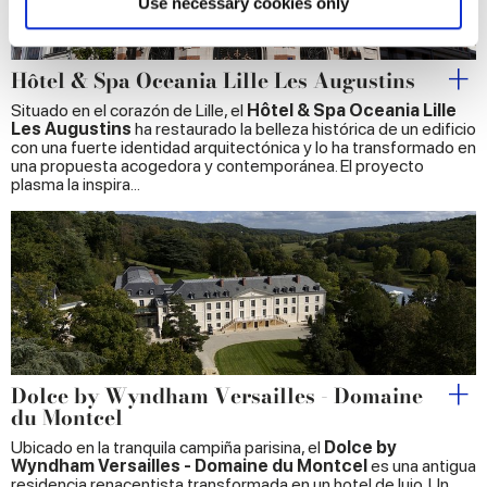
Use necessary cookies only
and set your preferences in the
details section
.
Hôtel & Spa Oceania Lille Les Augustins
We use cookies to personalise content and ads, to
provide social media features and to analyse our traffic.
Situado en el corazón de Lille, el
Hôtel & Spa Oceania Lille
Les Augustins
ha restaurado la belleza histórica de un edificio
We also share information about your use of our site with
con una fuerte identidad arquitectónica y lo ha transformado en
our social media, advertising and analytics partners who
una propuesta acogedora y contemporánea. El proyecto
may combine it with other information that you’ve
plasma la inspira...
provided to them or that they’ve collected from your use
of their services.
Dolce by Wyndham Versailles - Domaine
du Montcel
Ubicado en la tranquila campiña parisina, el
Dolce by
Wyndham Versailles - Domaine du Montcel
es una antigua
residencia renacentista transformada en un hotel de lujo. Un