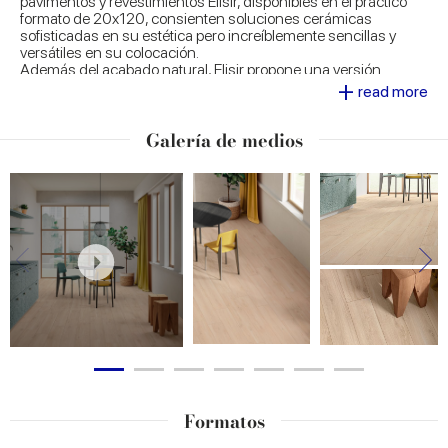
pavimentos y revestimientos Elisir, disponibles en el práctico
formato de 20x120, consienten soluciones cerámicas
sofisticadas en su estética pero increíblemente sencillas y
versátiles en su colocación.
Además del acabado natural, Elisir propone una versión
+
estructurada, estudiada para aportar también a los espacios
read more
exteriores un toque de natural elegancia. La colección Elisir,
realista pero innovadora, apuesta por un precioso y cautivador
Galería de medios
conjunto de elementos decorativos: las superficies efecto
madera se enriquecen con inserciones metálicas en los
listones, individualmente o en pareja, y con varillas de latón
para combinar como guste resaltando su innata luminosidad.
Formatos