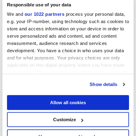
Responsible use of your data
ELISIR AVORIO
ELISIR BEIGE
We and
our 1022 partners
process your personal data,
e.g. your IP-number, using technology such as cookies to
store and access information on your device in order to
serve personalized ads and content, ad and content
measurement, audience research and services
development. You have a choice in who uses your data
and for what purposes. Your privacy choices are only
applicable on this digital property where you have made
your choices. You can change or withdraw your consent
any time from the Cookie Declaration or by clicking on
ELISIR DORATO
ELISIR BRUNO
Show details
the Privacy trigger icon.
Proyectos
If you allow, we would also like to:
Allow all cookies
Collect information about your geographical
location which can be accurate to within several
meters
Customize
Identify your device by actively scanning it for
specific characteristics (fingerprinting)
Find out more about how your personal data is processed