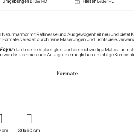
Umgebungen
Bilder HD
Fliesen
Bilder HD
von Naturmarmor mit Raffinesse und Ausgewogenheit neu und bietet K
 Formate, veredelt durch feine Maserungen und Lichtspiele, verwa
 Foyer
durch seine Vielseitigkeit und die hochwertige Materialanmutu
en wie das faszinierende Aquagrün ermöglichen unzählige Kombinat
Formate
0 cm
30x60 cm