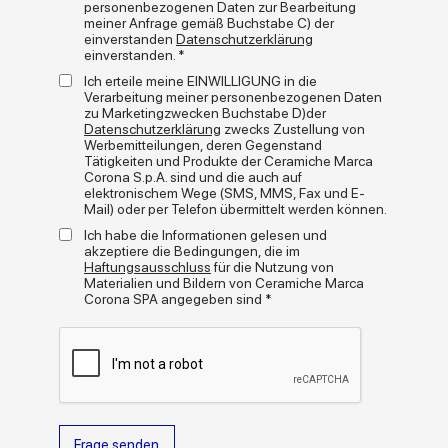
personenbezogenen Daten zur Bearbeitung
ein überraschendes Gleichgewicht zwischen grafischem
meiner Anfrage gemäß Buchstabe C) der
Realismus und chromatischer Originalität erreicht.
einverstanden
Datenschutzerklärung
einverstanden. *
Arkigem hat eine doppelte Berufung
: das Produkt soll
+
read more
nicht nur elegant dekorieren, sondern im Innen- und
Ich erteile meine EINWILLIGUNG in die
Außenbereich auch technische Performance bieten. Es sind
Verarbeitung meiner personenbezogenen Daten
zu Marketingzwecken Buchstabe D)der
fünf Farbtöne mit einer Reihe von Oberflächen und Formaten
Mediengalerie
Datenschutzerklärung
zwecks Zustellung von
erhältlich, die jedem Anspruch gerecht werden.
Werbemitteilungen, deren Gegenstand
Die Oberflächenvarianten Natur, Grip und Strukturiert für den
Tätigkeiten und Produkte der Ceramiche Marca
Außenbereich lassen die optischen und funktionalen Grenzen
Corona S.p.A. sind und die auch auf
zwischen drinnen und draußen verschwimmen, während die
elektronischem Wege (SMS, MMS, Fax und E-
verschiedenen Formate maximale Gestaltungsfreiheit bieten:
Mail) oder per Telefon übermittelt werden können.
vom Großformat 120 x 278 cm bis hin zu den 20 mm dicken
Outdoor-Fliesen.
Ich habe die Informationen gelesen und
akzeptiere die Bedingungen, die im
Arkigem ist ein Stein mit exotischer Persönlichkeit, der sich mit
Haftungsausschluss
für die Nutzung von
Materialien und Bildern von Ceramiche Marca
großer Natürlichkeit in moderne Projekte einfügt.
Er ist dazu
Corona SPA angegeben sind *
in der Lage, ein sehr charakterstarkes Material
nachzubilden
, was ihn vielseitig, einladend und zeitlos
macht.
Formate
Frage senden