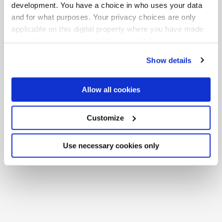
development. You have a choice in who uses your data
and for what purposes. Your privacy choices are only
applicable on this digital property where you have made
your choices. You can change or withdraw your consent
any time from the Cookie Declaration or by clicking on
Show details
the Privacy trigger icon.
If you allow, we would also like to:
Allow all cookies
Collect information about your geographical
location which can be accurate to within several
meters
Customize
Identify your device by actively scanning it for
ARKIGEM TALCO
ARKIGEM SABBIA
specific characteristics (fingerprinting)
Find out more about how your personal data is processed
Use necessary cookies only
and set your preferences in the
details section
.
We use cookies to personalise content and ads, to
provide social media features and to analyse our traffic.
We also share information about your use of our site with
our social media, advertising and analytics partners who